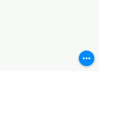
POLÍTICAS
Aviso de Privacidad
Términos y Condiciones
PLATAFORMAS
Revista descargable e impresa
Librería virtual
Galería de arte virtual
Eventos presenciales y virtuales
Videopodcast