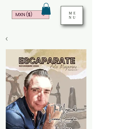
ME
MXN ($)
NU