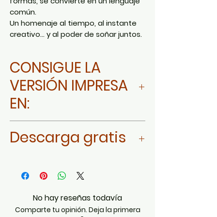
formas, se convierte en un lenguaje
común.
Un homenaje al tiempo, al instante
creativo… y al poder de soñar juntos.
CONSIGUE LA
VERSIÓN IMPRESA
EN:
Ir a AMAZON MÉXICO
Descarga gratis
Ir a AMAZON ESTADOS UNIDOS Y
LATINOAMERICA
Da click aquí
Ir a AMAZON ESPAÑA
No hay reseñas todavía
Comparte tu opinión. Deja la primera