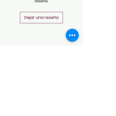
reseña.
Dejar una reseña
POLÍTICAS
Aviso de Privacidad
Términos y Condiciones
PLATAFORMAS
Revista descargable e impresa
Librería virtual
Galería de arte virtual