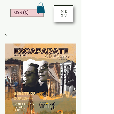
ME
MXN ($)
NU