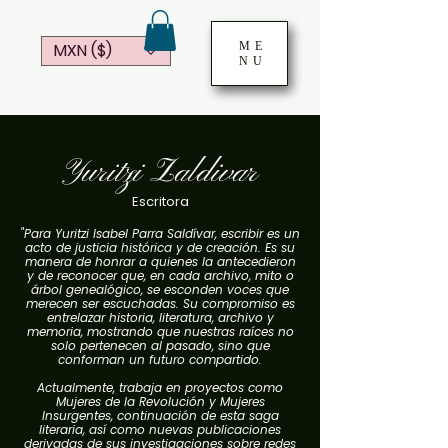
ME
MXN ($)
NU
Yuritzi Zaldivar
Escritora
"Para Yuritzi Isabel Parra Saldívar, escribir es un
acto de justicia histórica y de creación. Es su
manera de honrar a quienes la antecedieron
y de reconocer que, en cada archivo, mito o
árbol genealógico, se esconden voces que
merecen ser escuchadas. Su compromiso es
entrelazar historia, literatura, archivo y
memoria, mostrando que nuestras raíces no
solo pertenecen al pasado, sino que
conforman un futuro compartido.
Actualmente, trabaja en proyectos como
Mujeres de la Revolución y Mujeres
Insurgentes, continuación de esta saga
literaria, así como nuevas publicaciones
derivadas de sus investigaciones sobre redes