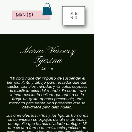
ME
MXN ($)
NU
María Narváez
Tijerina
Artista
“Mi obra nace del impulso de suspender el
tiempo. Pinto y dibujo para recordar que aún
existen silencios, miradas y vínculos capaces
de resistir la prisa del mundo. En cada trazo
intento revelar la belleza que habita en lo
frágil: un gesto apenas perceptible, una
memoria persistente, una presencia que se
desvanece pero deja huella.
Los animales, los niños y las figuras humanas
se convierten en espejos del alma, símbolos
de aquello que hemos olvidado proteger. Mi
arte es una forma de resistencia poética: un
espacio donde la ternura, la contemplación y