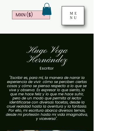
ME
MXN ($)
NU
Hugo Vega
Hernández
Escritor
"Escribir es, para mí, la manera de narrar la
experiencia de vivir: cómo se perciben ciertas
cosas y cómo se piensa respecto a lo que se
vive y observa. Es expresar lo que siento, lo
que me hace feliz y lo que me hace sufrir,
pero de un modo que permita al lector
identificarse con diversas facetas, desde la
cruel realidad hasta la aventura y la fantasía.
Por ello, mi escritura abarca diversos temas,
desde mi profesión hasta mi vida imaginativa,
y viceversa".