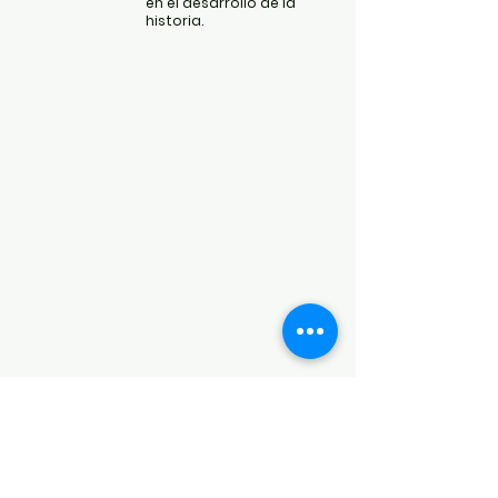
en el desarrollo de la
historia.
POLÍTICAS
Aviso de Privacidad
Términos y Condiciones
PLATAFORMAS
Revista descargable e impresa
Librería virtual