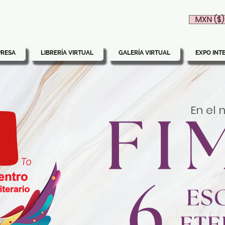
MXN ($)
PRESA
LIBRERÍA VIRTUAL
GALERÍA VIRTUAL
EXPO INT
En el