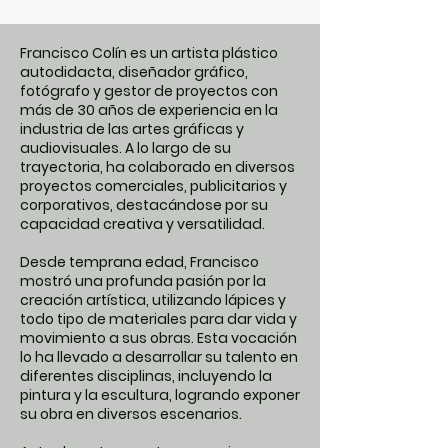
work involves going through 
decisions, risks, emotions, 
Francisco Colín es un artista plástico
failures, successes, anger, joy, 
autodidacta, diseñador gráfico,
fotógrafo y gestor de proyectos con
and countless other feelings 
más de 30 años de experiencia en la
that, at least for me... keep me 
industria de las artes gráficas y
alive".
audiovisuales. A lo largo de su
trayectoria, ha colaborado en diversos
proyectos comerciales, publicitarios y
corporativos, destacándose por su
capacidad creativa y versatilidad.
Desde temprana edad, Francisco
mostró una profunda pasión por la
creación artística, utilizando lápices y
todo tipo de materiales para dar vida y
movimiento a sus obras. Esta vocación
lo ha llevado a desarrollar su talento en
diferentes disciplinas, incluyendo la
pintura y la escultura, logrando exponer
su obra en diversos escenarios.