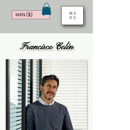
ME
MXN ($)
NU
Francisco Colín