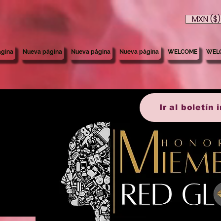
MXN ($)
gina
Nueva página
Nueva página
Nueva página
WELCOME
WEL
Ir al boletín