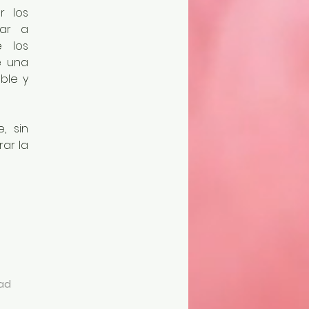
 los 
r a 
 los 
 una 
le y 
 sin 
ar la 
dad