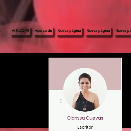
WELCOME
Acerca de
Nueva página
Nueva página
Nueva pá
More actions
Clarissa Cuevas
Escritor