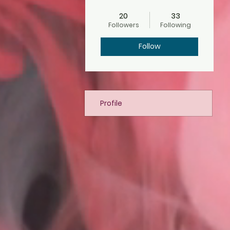
Miembro FUNDADOR
+
4
20
33
Followers
Following
Follow
Profile