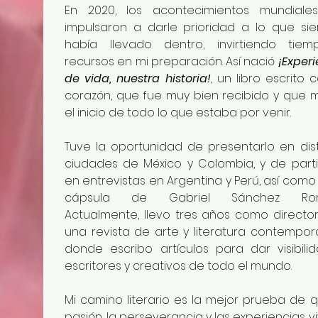
En 2020, los acontecimientos mundiale
impulsaron a darle prioridad a lo que sie
había llevado dentro, invirtiendo tiem
recursos en mi preparación. Así nació 
¡Experi
de vida, nuestra historia!
, un libro escrito c
corazón, que fue muy bien recibido y que m
el inicio de todo lo que estaba por venir.
Tuve la oportunidad de presentarlo en disti
ciudades de México y Colombia, y de partic
en entrevistas en Argentina y Perú, así como 
cápsula de Gabriel Sánchez Rome
Actualmente, llevo tres años como director
una revista de arte y literatura contemporá
donde escribo artículos para dar visibilid
escritores y creativos de todo el mundo.
Mi camino literario es la mejor prueba de q
pasión, la perseverancia y las experiencias vi