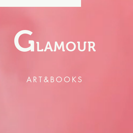
G
LAMOUR
ART&BOOKS