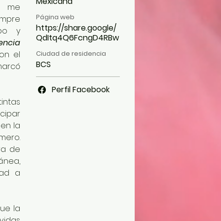
Mexicana
s me 
Página web
mpre 
https://share.google/
po y 
QdItq4Q6FcngD4RBw
encia 
on el 
Ciudad de residencia
BCS
arcó 
Perfil Facebook
ntas 
ipar 
en la 
ro. 
a de 
nea, 
ad a 
ue la 
vidas 