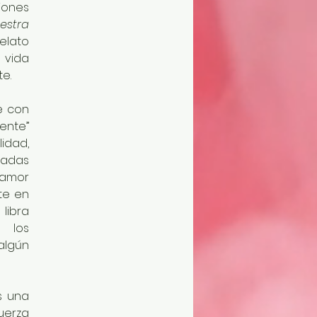
ones 
stra 
lato 
ida 
e.
 con 
nte” 
dad, 
adas 
amor 
te en 
libra 
 los 
lgún 
 una 
uerza 