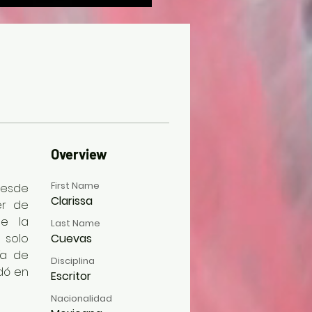
Overview
First Name
esde 
Clarissa
r de 
e la 
Last Name
solo 
Cuevas
a de 
Disciplina
dó en 
Escritor
Nacionalidad